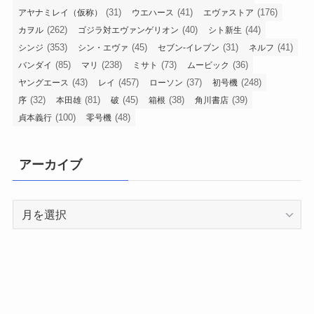
(31)
(41)
(176)
アヤナミレイ（仮称）
ウエハース
エヴァストア
(262)
(40)
(44)
カヲル
ゴジラ対エヴァンゲリオン
シト新生
(353)
(45)
(31)
(41)
シンジ
シン・エヴァ
セブン-イレブン
ネルフ
(85)
(238)
(73)
(36)
バンダイ
マリ
ミサト
ムービック
(43)
(457)
(37)
(248)
ヤングエース
レイ
ローソン
初号機
(32)
(81)
(45)
(38)
(39)
序
本田雄
破
箱根
角川書店
(100)
(48)
貞本義行
零号機
アーカイブ
ア
ー
カ
イ
ブ