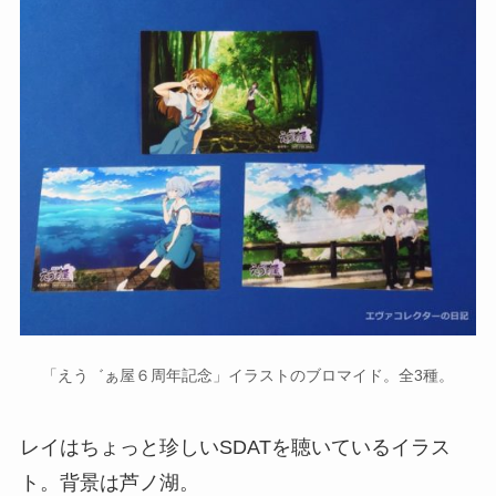
「えう゛ぁ屋６周年記念」イラストのブロマイド。全3種。
レイはちょっと珍しいSDATを聴いているイラス
ト。背景は芦ノ湖。