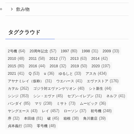
飲み物
タグクラウド
(64)
(57)
(80)
(31)
(33)
2号機
20周年記念
1997
1998
2009
(48)
(58)
(77)
(63)
(42)
2010
2011
2012
2013
2014
(80)
(44)
(32)
(50)
(197)
2015
2016
2018
2019
2020
(41)
(53)
(36)
(33)
(434)
2021
Q
u
ゆるしと
アスカ
(31)
(41)
(176)
アヤナミレイ（仮称）
ウエハース
エヴァストア
(262)
(40)
(44)
カヲル
ゴジラ対エヴァンゲリオン
シト新生
(353)
(45)
(31)
(41)
シンジ
シン・エヴァ
セブン-イレブン
ネルフ
(85)
(238)
(73)
(36)
バンダイ
マリ
ミサト
ムービック
(43)
(457)
(37)
(248)
ヤングエース
レイ
ローソン
初号機
(32)
(81)
(45)
(38)
(39)
序
本田雄
破
箱根
角川書店
(100)
(48)
貞本義行
零号機