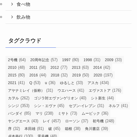
食べ物
飲み物
タグクラウド
(64)
(57)
(80)
(31)
(33)
2号機
20周年記念
1997
1998
2009
(48)
(58)
(77)
(63)
(42)
2010
2011
2012
2013
2014
(80)
(44)
(32)
(50)
(197)
2015
2016
2018
2019
2020
(41)
(53)
(36)
(33)
(434)
2021
Q
u
ゆるしと
アスカ
(31)
(41)
(176)
アヤナミレイ（仮称）
ウエハース
エヴァストア
(262)
(40)
(44)
カヲル
ゴジラ対エヴァンゲリオン
シト新生
(353)
(45)
(31)
(41)
シンジ
シン・エヴァ
セブン-イレブン
ネルフ
(85)
(238)
(73)
(36)
バンダイ
マリ
ミサト
ムービック
(43)
(457)
(37)
(248)
ヤングエース
レイ
ローソン
初号機
(32)
(81)
(45)
(38)
(39)
序
本田雄
破
箱根
角川書店
(100)
(48)
貞本義行
零号機