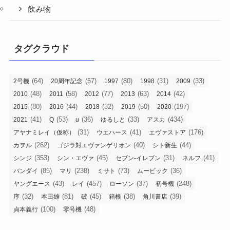
飲み物
タグクラウド
(64)
(57)
(80)
(31)
(33)
2号機
20周年記念
1997
1998
2009
(48)
(58)
(77)
(63)
(42)
2010
2011
2012
2013
2014
(80)
(44)
(32)
(50)
(197)
2015
2016
2018
2019
2020
(41)
(53)
(36)
(33)
(434)
2021
Q
u
ゆるしと
アスカ
(31)
(41)
(176)
アヤナミレイ（仮称）
ウエハース
エヴァストア
(262)
(40)
(44)
カヲル
ゴジラ対エヴァンゲリオン
シト新生
(353)
(45)
(31)
(41)
シンジ
シン・エヴァ
セブン-イレブン
ネルフ
(85)
(238)
(73)
(36)
バンダイ
マリ
ミサト
ムービック
(43)
(457)
(37)
(248)
ヤングエース
レイ
ローソン
初号機
(32)
(81)
(45)
(38)
(39)
序
本田雄
破
箱根
角川書店
(100)
(48)
貞本義行
零号機