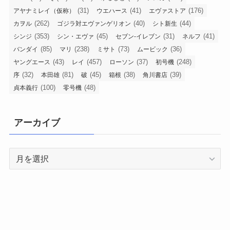
(31)
(41)
(176)
アヤナミレイ（仮称）
ウエハース
エヴァストア
(262)
(40)
(44)
カヲル
ゴジラ対エヴァンゲリオン
シト新生
(353)
(45)
(31)
(41)
シンジ
シン・エヴァ
セブン-イレブン
ネルフ
(85)
(238)
(73)
(36)
バンダイ
マリ
ミサト
ムービック
(43)
(457)
(37)
(248)
ヤングエース
レイ
ローソン
初号機
(32)
(81)
(45)
(38)
(39)
序
本田雄
破
箱根
角川書店
(100)
(48)
貞本義行
零号機
アーカイブ
ア
ー
カ
イ
ブ