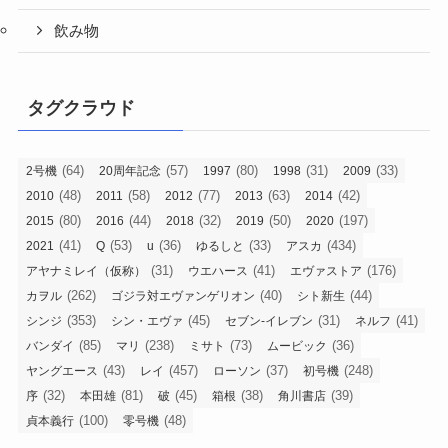
飲み物
タグクラウド
(64)
(57)
(80)
(31)
(33)
2号機
20周年記念
1997
1998
2009
(48)
(58)
(77)
(63)
(42)
2010
2011
2012
2013
2014
(80)
(44)
(32)
(50)
(197)
2015
2016
2018
2019
2020
(41)
(53)
(36)
(33)
(434)
2021
Q
u
ゆるしと
アスカ
(31)
(41)
(176)
アヤナミレイ（仮称）
ウエハース
エヴァストア
(262)
(40)
(44)
カヲル
ゴジラ対エヴァンゲリオン
シト新生
(353)
(45)
(31)
(41)
シンジ
シン・エヴァ
セブン-イレブン
ネルフ
(85)
(238)
(73)
(36)
バンダイ
マリ
ミサト
ムービック
(43)
(457)
(37)
(248)
ヤングエース
レイ
ローソン
初号機
(32)
(81)
(45)
(38)
(39)
序
本田雄
破
箱根
角川書店
(100)
(48)
貞本義行
零号機