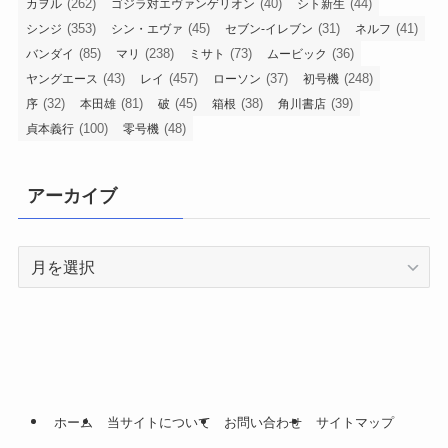
(262)
(40)
(44)
カヲル
ゴジラ対エヴァンゲリオン
シト新生
(353)
(45)
(31)
(41)
シンジ
シン・エヴァ
セブン-イレブン
ネルフ
(85)
(238)
(73)
(36)
バンダイ
マリ
ミサト
ムービック
(43)
(457)
(37)
(248)
ヤングエース
レイ
ローソン
初号機
(32)
(81)
(45)
(38)
(39)
序
本田雄
破
箱根
角川書店
(100)
(48)
貞本義行
零号機
アーカイブ
ア
ー
カ
イ
ブ
ホーム
当サイトについて
お問い合わせ
サイトマップ