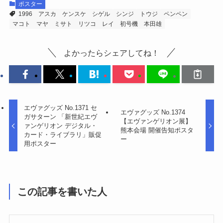
ポスター
1996
アスカ
ケンスケ
シゲル
シンジ
トウジ
ペンペン
マコト
マヤ
ミサト
リツコ
レイ
初号機
本田雄
よかったらシェアしてね！
エヴァグッズ No.1371 セ
エヴァグッズ No.1374
ガサターン 「新世紀エヴ
【エヴァンゲリオン展】
ァンゲリオン デジタル・
熊本会場 開催告知ポスタ
カード・ライブラリ」販促
ー
用ポスター
この記事を書いた人