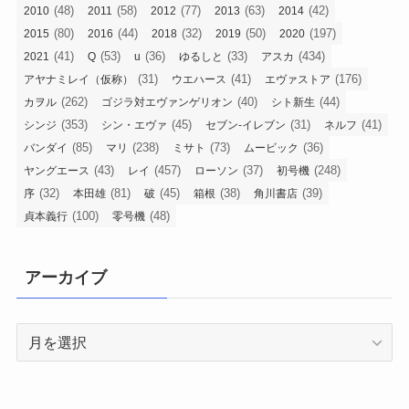
(48)
(58)
(77)
(63)
(42)
2010
2011
2012
2013
2014
(80)
(44)
(32)
(50)
(197)
2015
2016
2018
2019
2020
(41)
(53)
(36)
(33)
(434)
2021
Q
u
ゆるしと
アスカ
(31)
(41)
(176)
アヤナミレイ（仮称）
ウエハース
エヴァストア
(262)
(40)
(44)
カヲル
ゴジラ対エヴァンゲリオン
シト新生
(353)
(45)
(31)
(41)
シンジ
シン・エヴァ
セブン-イレブン
ネルフ
(85)
(238)
(73)
(36)
バンダイ
マリ
ミサト
ムービック
(43)
(457)
(37)
(248)
ヤングエース
レイ
ローソン
初号機
(32)
(81)
(45)
(38)
(39)
序
本田雄
破
箱根
角川書店
(100)
(48)
貞本義行
零号機
アーカイブ
ア
ー
カ
イ