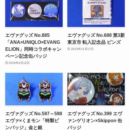
エヴァグッズ No.885
エヴァグッズ No.688 第3新
「ANA×UNIQLO×EVANG
東京市 転入記念品 ピンズ
ELION」同時コラボキャン
2015年11月17日
ペーン記念缶バッジ
2016年4月12日
エヴァグッズ No.597～598
エヴァグッズ No.399 エヴ
エヴァ×くまモン「特製ピ
ァンゲリオン×Skippon 缶
ンバッジ」金と銀
バッジ